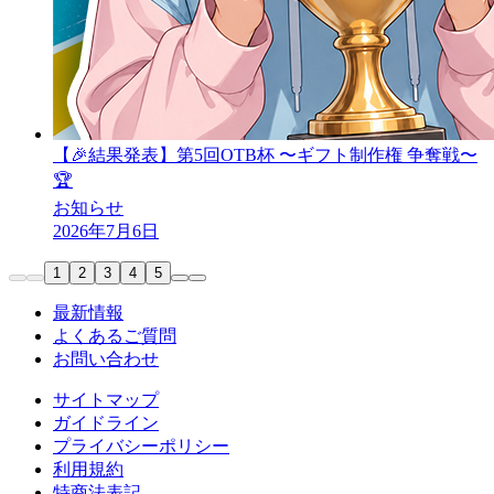
【🎉結果発表】第5回OTB杯 〜ギフト制作権 争奪戦〜
🏆️
お知らせ
2026年7月6日
1
2
3
4
5
最新情報
よくあるご質問
お問い合わせ
サイトマップ
ガイドライン
プライバシーポリシー
利用規約
特商法表記