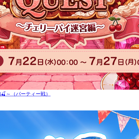
宮編🍒～（パーティー戦）