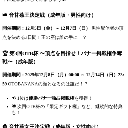
👑 音甘蕉王決定戦（成年版・男性向け）
開催期間：12月5日（金）～ 12月7日（日）
男性配信者の頂
点を決める3日間！王の座は誰の手に！？
🏆 第3回OTB杯 〜頂点を目指せ！バナー掲載権争奪
戦〜（成年版）
開催期間：2025年12月8日（月）00:00 ～ 12月14日（日）23:
59
OTOBANANAの顔となるのは誰だ！？
📢 1位は
優勝バナー独占掲載権
を獲得！
🎁 次回OTB杯の「限定ギフト権」など、継続的な特典
も！
👸 音甘蕉女王決定戦（成年版・女性向け）