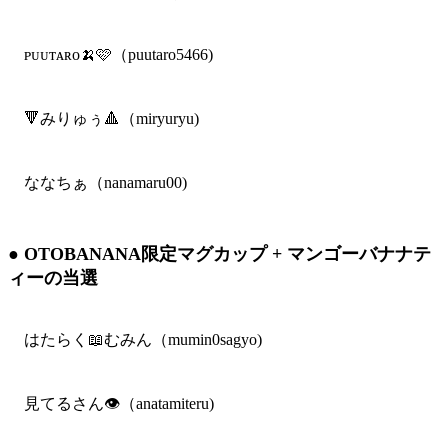
ᴘᴜᴜᴛᴀʀᴏ🍌🩷（puutaro5466)
🔻みりゅぅ🔺（miryuryu)
ななちぁ（nanamaru00)
● OTOBANANA限定マグカップ + マンゴーバナナテ
ィーの当選
はたらく📖むみん（mumin0sagyo)
見てるさん👁️（anatamiteru)