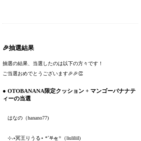
🎉抽選結果
抽選の結果、当選したのは以下の方々です！
ご当選おめでとうございます🎉🎉👏
● OTOBANANA限定クッション + マンゴーバナナテ
ィーの当選
はなの（hanano77)
⊹˖⭒冥王りうる⋆ *˚𖤐🛸꙳（liuliliil)