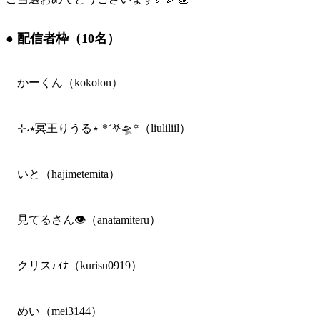
● 配信者枠（10名）
かーくん（kokolon）
⊹˖⭒冥王りうる⋆ *˚𖤐🛸꙳（liuliliil）
いと（hajimetemita）
見てるさん👁️（anatamiteru）
クリスﾃｨﾅ（kurisu0919）
めい（mei3144）