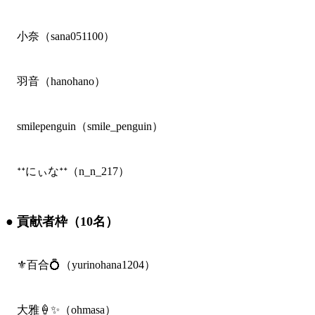
小奈（sana051100）
羽音（hanohano）
smilepenguin（smile_penguin）
ᐩᕀにぃなᐩᕀ（n_n_217）
● 貢献者枠（10名）
⚜️百合💍（yurinohana1204）
大雅🍦✨️（ohmasa）