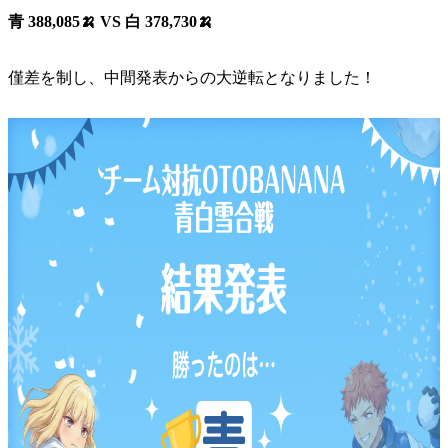
青 388,085🍌 VS 白 378,730🍌
僅差を制し、中間発表からの大逆転となりました！